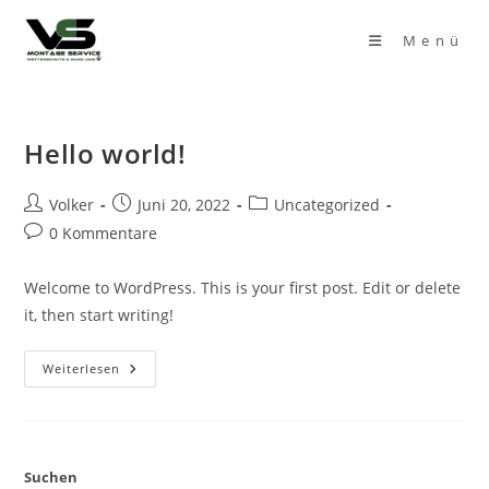
Zum
Inhalt
Menü
springen
Hello world!
Beitrags-
Beitrag
Beitrags-
Volker
Juni 20, 2022
Uncategorized
Autor:
veröffentlicht:
Kategorie:
Beitrags-
0 Kommentare
Kommentare:
Welcome to WordPress. This is your first post. Edit or delete
it, then start writing!
Hello
Weiterlesen
World!
Suchen